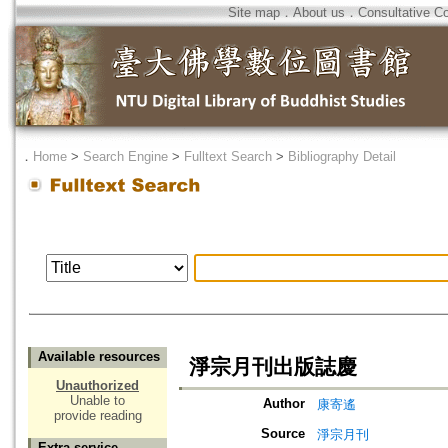
Site map
．
About us
．
Consultative C
．
Home
>
Search Engine
>
Fulltext Search
>
Bibliography Detail
Available resources
淨宗月刊出版誌慶
Unauthorized
Unable to
Author
康寄遙
provide reading
Source
淨宗月刊
Extra service