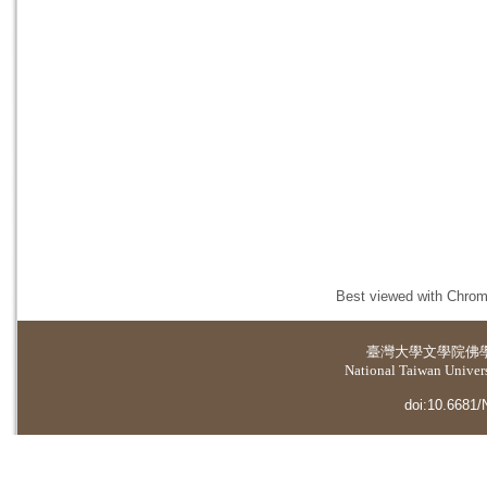
Best viewed with Chrome
臺灣大學
文學院佛
National Taiwan Universi
doi:10.6681