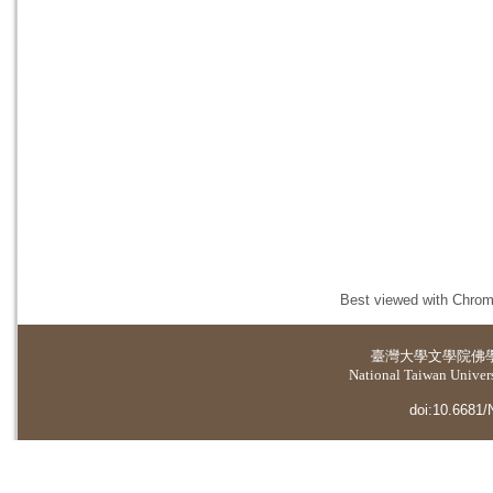
Best viewed with Chrome
臺灣大學
文學院佛
National Taiwan Universi
doi:10.6681