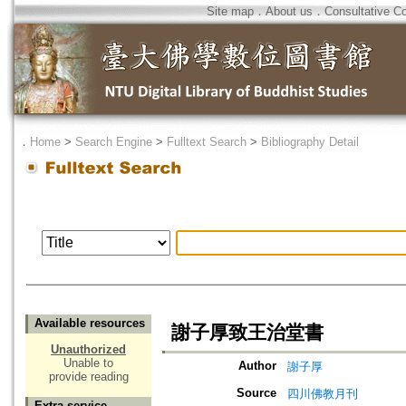
Site map
．
About us
．
Consultative C
．
Home
>
Search Engine
>
Fulltext Search
>
Bibliography Detail
Available resources
謝子厚致王治堂書
Unauthorized
Unable to
Author
謝子厚
provide reading
Source
四川佛教月刊
Extra service