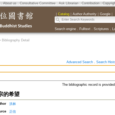
．
About us
．
Consultative Committee
．
Ask Librarian
．
Contribution
．
Copyrig
｜
Catalog
｜
Author Authority
｜
Google
｜
Search engine
．
Fulltext
．
Scriptures
．
L
>
Bibliography Detail
Advanced Search
．
Search Hist
The bibliographic record is provide
宗的希望
thor
洪林
urce
正信