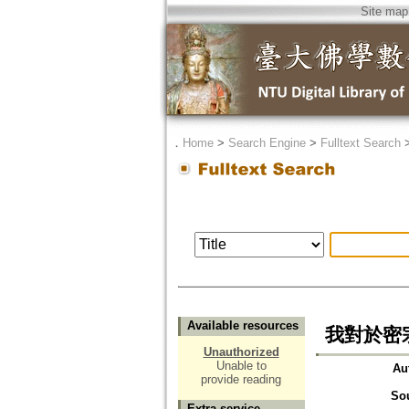
Site map
．
Home
>
Search Engine
>
Fulltext Search
Available resources
我對於密
Unauthorized
Unable to
Au
provide reading
So
Extra service