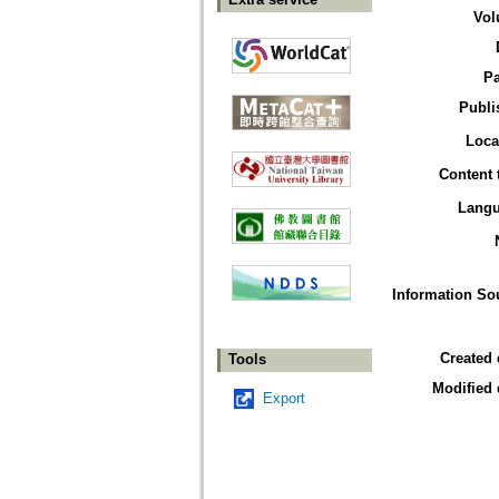
Vol
P
Publi
Loca
Content 
Lang
Information So
Created 
Tools
Modified 
Export