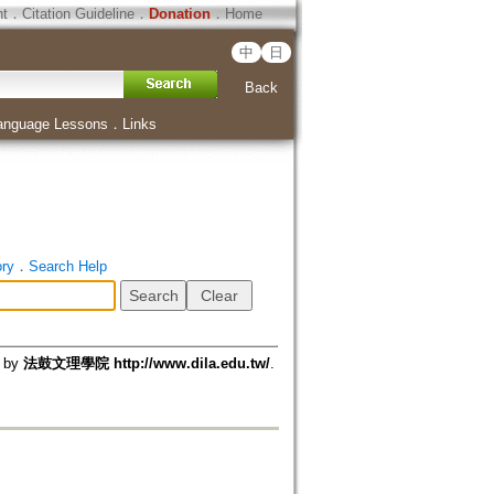
ht
．
Citation Guideline
．
Donation
．
Home
中
日
Back
anguage Lessons
．
Links
ory
．
Search Help
d by
法鼓文理學院 http://www.dila.edu.tw/
.