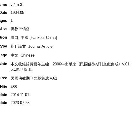
ume
v.4 n.3
Date
1934.05
ages
1
sher
佛教正信會
tion
漢口, 中國 [Hankou, China]
type
期刊論文=Journal Article
uage
中文=Chinese
Note
本文收錄於黃夏年主編，2006年出版之《民國佛教期刊文獻集成》v.61, p.251
p.1原刊影印。
urce
民國佛教期刊文獻集成 v.61
Hits
488
date
2014.11.01
date
2023.07.25