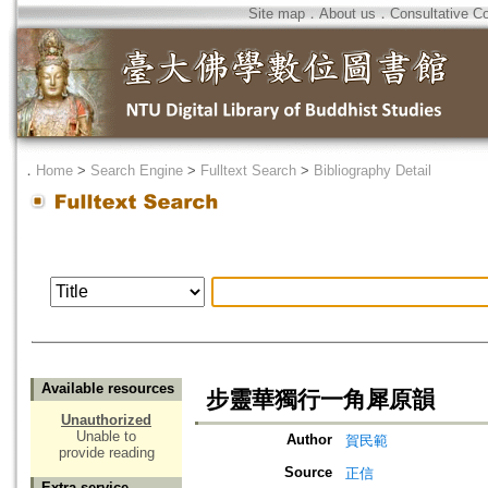
Site map
．
About us
．
Consultative C
．
Home
>
Search Engine
>
Fulltext Search
>
Bibliography Detail
Available resources
步靈華獨行一角犀原韻
Unauthorized
Unable to
Author
賀民範
provide reading
Source
正信
Extra service