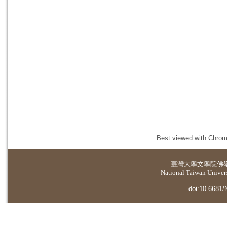
Best viewed with Chrome
臺灣大學
文學院佛
National Taiwan Universi
doi:10.6681