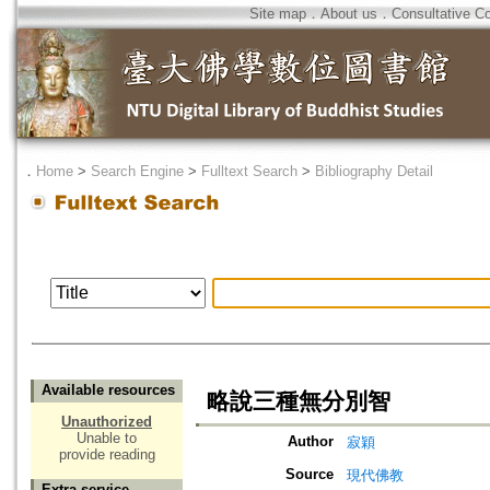
Site map
．
About us
．
Consultative C
．
Home
>
Search Engine
>
Fulltext Search
>
Bibliography Detail
Available resources
略說三種無分別智
Unauthorized
Unable to
Author
寂穎
provide reading
Source
現代佛教
Extra service