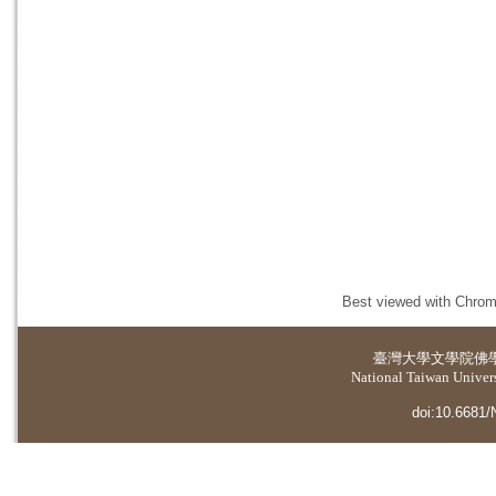
Best viewed with Chrome
臺灣大學
文學院佛
National Taiwan Universi
doi:10.6681