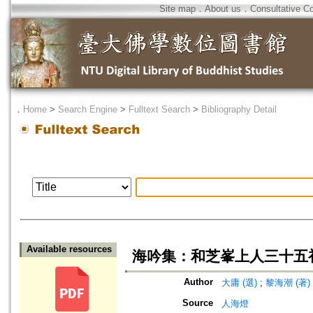
Site map
．
About us
．
Consultative C
．
Home
>
Search Engine
>
Fulltext Search
>
Bibliography Detail
Available resources
海吟集：和芝峯上人三十五
Author
大庸 (選)
;
黎海潮 (著)
Source
人海燈