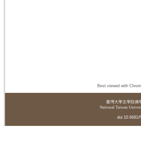
Best viewed with Chrome
臺灣大學
文學院佛
National Taiwan Universi
doi:10.6681