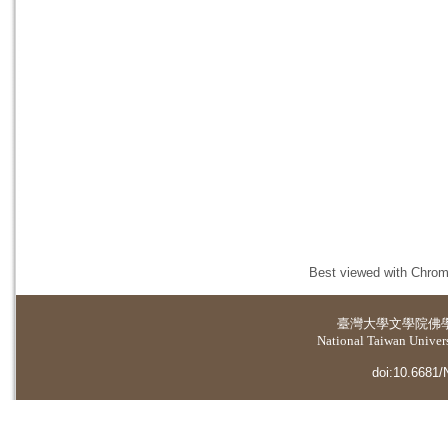
Best viewed with Chrome
臺灣大學
文學院佛
National Taiwan Universi
doi:10.6681