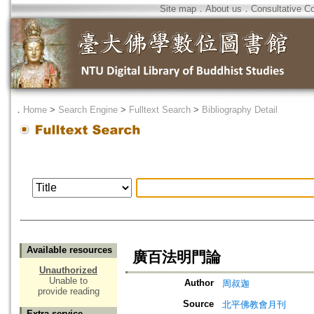
Site map
．
About us
．
Consultative C
．
Home
>
Search Engine
>
Fulltext Search
>
Bibliography Detail
Available resources
廣百法明門論
Unauthorized
Unable to
Author
周叔迦
provide reading
Source
北平佛教會月刊
Extra service