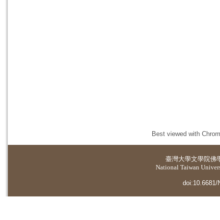
Best viewed with Chrome
臺灣大學
文學院佛
National Taiwan Universi
doi:10.6681