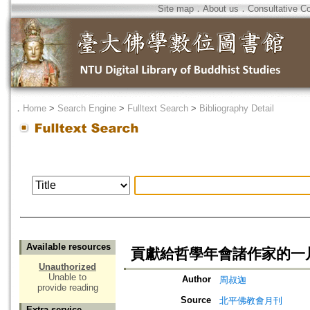
Site map
．
About us
．
Consultative C
．
Home
>
Search Engine
>
Fulltext Search
>
Bibliography Detail
Available resources
貢獻給哲學年會諸作家的一
Unauthorized
Unable to
Author
周叔迦
provide reading
Source
北平佛教會月刊
Extra service