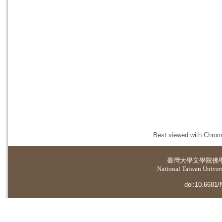
Best viewed with Chrome
臺灣大學
文學院佛
National Taiwan Universi
doi:10.6681