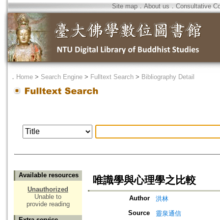
Site map
．
About us
．
Consultative C
．
Home
>
Search Engine
>
Fulltext Search
>
Bibliography Detail
Available resources
唯識學與心理學之比較
Unauthorized
Unable to
Author
洪林
provide reading
Source
靈泉通信
Extra service