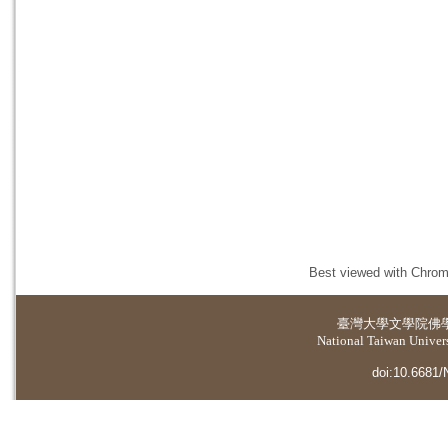
Best viewed with Chrome
臺灣大學
文學院佛
National Taiwan Universi
doi:10.6681