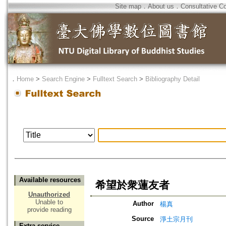
Site map
．
About us
．
Consultative C
．
Home
>
Search Engine
>
Fulltext Search
>
Bibliography Detail
Available resources
希望於衆蓮友者
Unauthorized
Unable to
Author
楊真
provide reading
Source
淨土宗月刊
Extra service