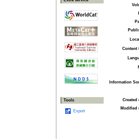
Vol
P
Publi
Loca
Content 
Lang
Information So
Created 
Tools
Modified 
Export