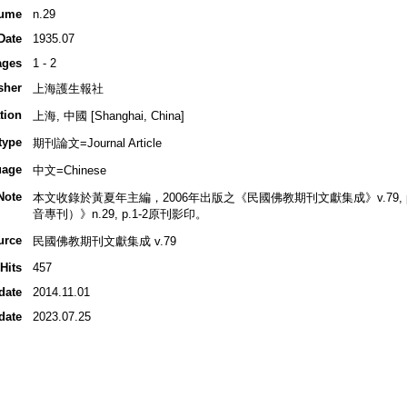
ume
n.29
Date
1935.07
ages
1 - 2
sher
上海護生報社
tion
上海, 中國 [Shanghai, China]
type
期刊論文=Journal Article
uage
中文=Chinese
Note
本文收錄於黃夏年主編，2006年出版之《民國佛教期刊文獻集成》v.79, p.2
音專刊）》n.29, p.1-2原刊影印。
urce
民國佛教期刊文獻集成 v.79
Hits
457
date
2014.11.01
date
2023.07.25