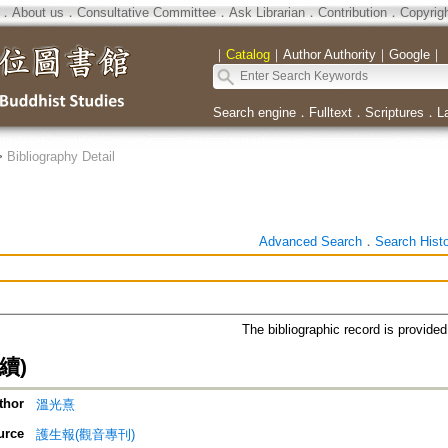
．
About us
．
Consultative Committee
．
Ask Librarian
．
Contribution
．
Copyrig
｜
Catalog
｜
Author Authority
｜
Google
｜
Search engine
．
Fulltext
．
Scriptures
．
L
>
Bibliography Detail
Advanced Search
．
Search Hist
The bibliographic record is provide
續)
thor
溫光熹
urce
護生報(觀音專刊)