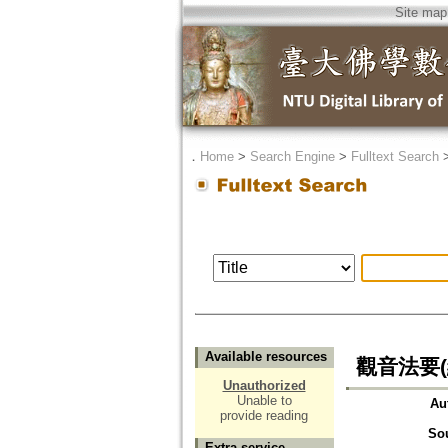
Site map
．
Home
>
Search Engine
>
Fulltext Search
Available resources
觀音法要(
Unauthorized
Unable to
Au
provide reading
So
Extra service