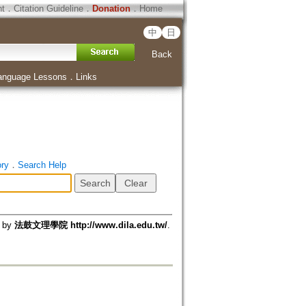
ht
．
Citation Guideline
．
Donation
．
Home
中
日
Back
anguage Lessons
．
Links
ory
．
Search Help
d by
法鼓文理學院 http://www.dila.edu.tw/
.