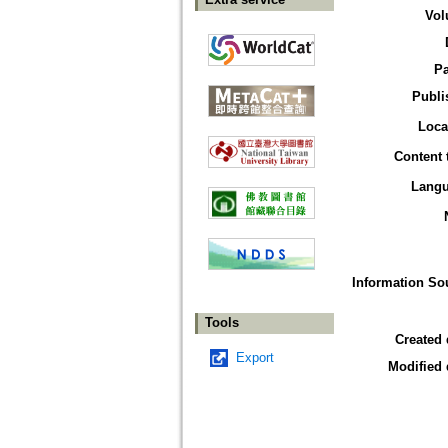
Vol
P
Publi
Loca
Content 
Lang
Information So
Tools
Created 
Export
Modified 