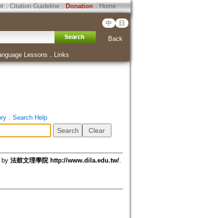
ht
．
Citation Guideline
．
Donation
．
Home
中
日
Back
anguage Lessons
．
Links
ory
．
Search Help
d by
法鼓文理學院 http://www.dila.edu.tw/
.