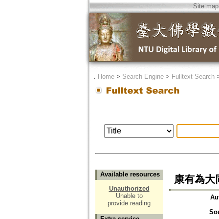
Site map
．
Home
>
Search Engine
>
Fulltext Search
Available resources
康有為大同
Unauthorized
Unable to
Au
provide reading
So
Extra service