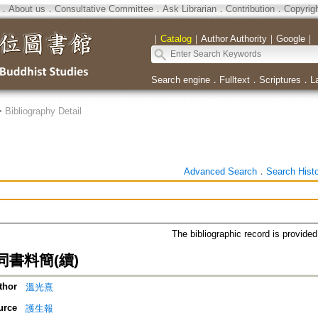
．
About us
．
Consultative Committee
．
Ask Librarian
．
Contribution
．
Copyrig
｜
Catalog
｜
Author Authority
｜
Google
｜
Search engine
．
Fulltext
．
Scriptures
．
L
>
Bibliography Detail
Advanced Search
．
Search Hist
The bibliographic record is provide
書料簡(續)
thor
溫光熹
urce
護生報