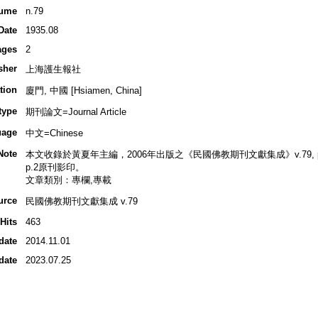
ume
n.79
Date
1935.08
ages
2
sher
上海護生報社
tion
廈門, 中國 [Hsiamen, China]
type
期刊論文=Journal Article
uage
中文=Chinese
Note
本文收錄於黃夏年主編，2006年出版之《民國佛教期刊文獻集成》v.79, p.24
p.2原刊影印。
文章類別：專欄,專載
urce
民國佛教期刊文獻集成 v.79
Hits
463
date
2014.11.01
date
2023.07.25