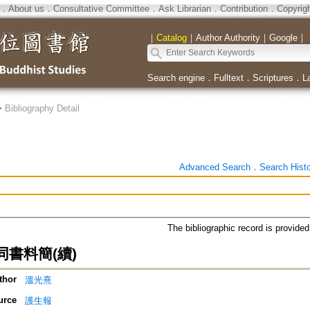
．
About us
．
Consultative Committee
．
Ask Librarian
．
Contribution
．
Copyrig
｜
Catalog
｜
Author Authority
｜
Google
｜
Search engine
．
Fulltext
．
Scriptures
．
L
>
Bibliography Detail
Advanced Search
．
Search Hist
The bibliographic record is provide
書料簡(續)
thor
溫光熹
urce
護生報