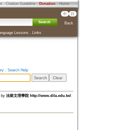
ht
．
Citation Guideline
．
Donation
．
Home
中
日
Back
anguage Lessons
．
Links
ory
．
Search Help
d by
法鼓文理學院 http://www.dila.edu.tw/
.