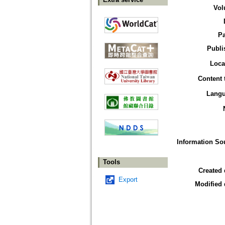
Vol
P
Publi
Loca
Content 
Lang
Information So
Tools
Created 
Export
Modified 