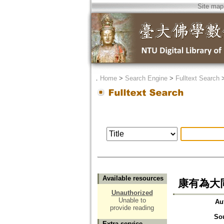
Site map
．
Home
>
Search Engine
>
Fulltext Search
Available resources
康有為大同
Unauthorized
Unable to
Au
provide reading
So
Extra service