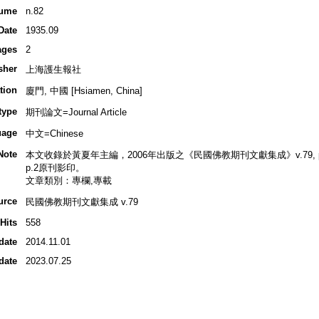
ume
n.82
Date
1935.09
ages
2
sher
上海護生報社
tion
廈門, 中國 [Hsiamen, China]
type
期刊論文=Journal Article
uage
中文=Chinese
Note
本文收錄於黃夏年主編，2006年出版之《民國佛教期刊文獻集成》v.79, p.27
p.2原刊影印。
文章類別：專欄,專載
urce
民國佛教期刊文獻集成 v.79
Hits
558
date
2014.11.01
date
2023.07.25