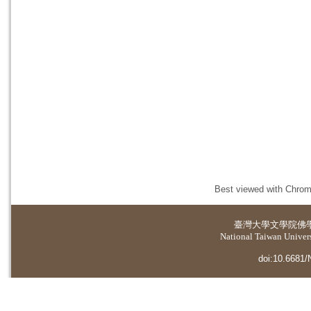
Best viewed with Chrome
臺灣大學
文學院佛
National Taiwan Universi
doi:10.6681