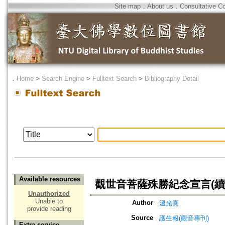
Site map
．
About us
．
Consultative C
．
Home
>
Search Engine
>
Fulltext Search
>
Bibliography Detail
Available resources
觀世音菩薩殊勝紀念宣言(續
Unauthorized
Unable to
Author
溫光熹
provide reading
Source
護生報(觀音專刊)
Extra service