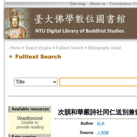
Site map
．
About us
．
Consultative C
．
Home
>
Search Engine
>
Fulltext Search
>
Bibliography Detail
Available resources
次韻和華嚴詩社同仁送別兼
Unauthorized
Unable to
Author
枯木
provide reading
Source
人間覺
Extra service