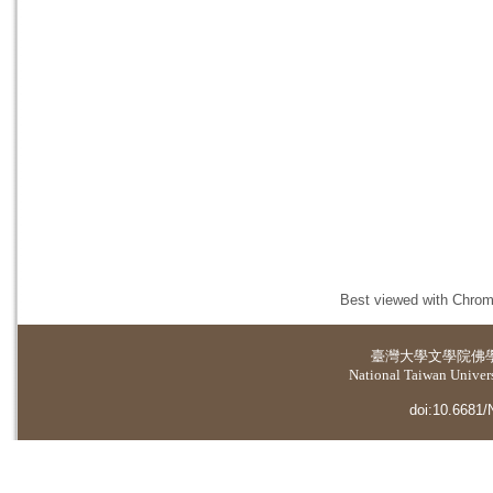
Best viewed with Chrome
臺灣大學
文學院佛
National Taiwan Universi
doi:10.6681