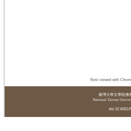
Best viewed with Chrome
臺灣大學
文學院佛
National Taiwan Universi
doi:10.6681