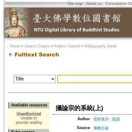
Site map
．
About us
．
Consultative C
．
Home
>
Search Engine
>
Fulltext Search
>
Bibliography Detail
Available resources
攝論宗的系統(上)
Unauthorized
Unable to
Author
境野黃洋
;
照虛
provide reading
Source
佛教公論
Extra service