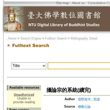
Site map
．
About us
．
Consultative C
．
Home
>
Search Engine
>
Fulltext Search
>
Bibliography Detail
Available resources
攝論宗的系統(續完)
Unauthorized
Unable to
Author
境野黃洋
;
照虛
provide reading
Source
佛教公論
Extra service