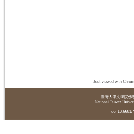
Best viewed with Chrome
臺灣大學
文學院佛
National Taiwan Universi
doi:10.6681