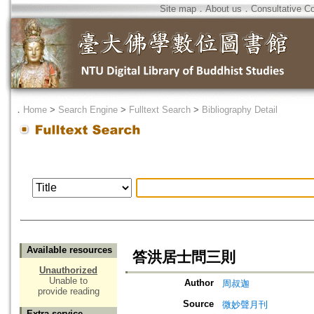
Site map
．
About us
．
Consultative C
．
Home
>
Search Engine
>
Fulltext Search
>
Bibliography Detail
Available resources
答洪居士問三則
Unauthorized
Unable to
Author
周叔迦
provide reading
Source
微妙聲月刊
Extra service