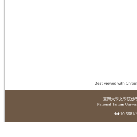
Best viewed with Chrome
臺灣大學
文學院佛
National Taiwan Universi
doi:10.6681