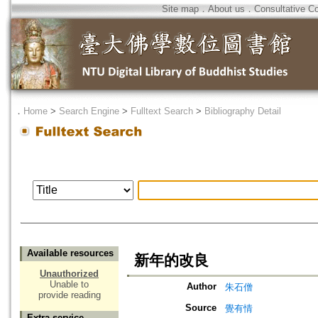
Site map
．
About us
．
Consultative C
．
Home
>
Search Engine
>
Fulltext Search
>
Bibliography Detail
Available resources
新年的改良
Unauthorized
Unable to
Author
朱石僧
provide reading
Source
覺有情
Extra service