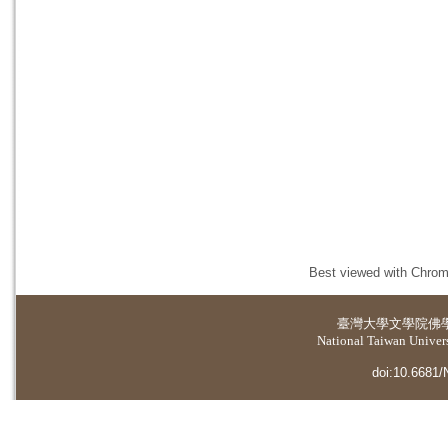
Best viewed with Chrome
臺灣大學
文學院佛
National Taiwan Universi
doi:10.6681