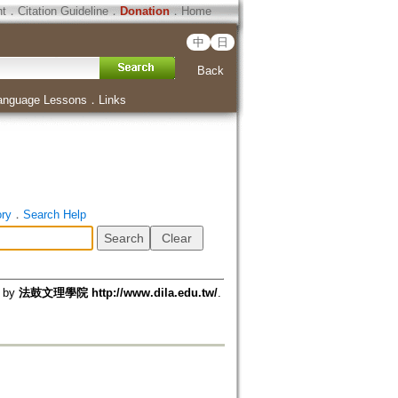
ht
．
Citation Guideline
．
Donation
．
Home
中
日
Back
anguage Lessons
．
Links
ory
．
Search Help
d by
法鼓文理學院 http://www.dila.edu.tw/
.