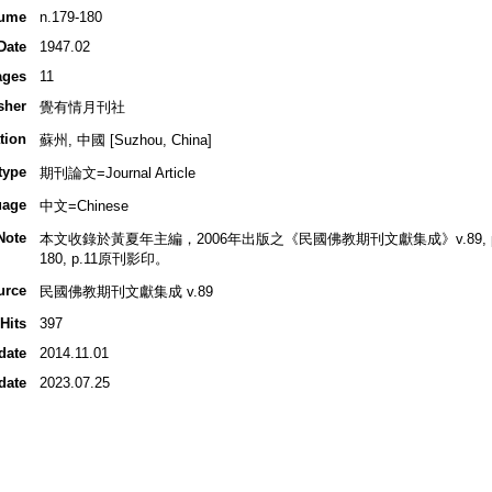
ume
n.179-180
Date
1947.02
ages
11
sher
覺有情月刊社
tion
蘇州, 中國 [Suzhou, China]
type
期刊論文=Journal Article
uage
中文=Chinese
Note
本文收錄於黃夏年主編，2006年出版之《民國佛教期刊文獻集成》v.89, p.11
180, p.11原刊影印。
urce
民國佛教期刊文獻集成 v.89
Hits
397
date
2014.11.01
date
2023.07.25