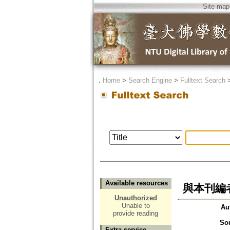
Site map
．
Home
>
Search Engine
>
Fulltext Search
Available resources
與本刊編
Unauthorized
Unable to
Au
provide reading
So
Extra service