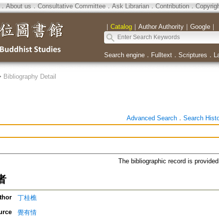
．
About us
．
Consultative Committee
．
Ask Librarian
．
Contribution
．
Copyrig
｜
Catalog
｜
Author Authority
｜
Google
｜
Search engine
．
Fulltext
．
Scriptures
．
L
>
Bibliography Detail
Advanced Search
．
Search Hist
The bibliographic record is provide
者
thor
丁桂樵
urce
覺有情