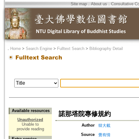
Site map
．
About us
．
Consultative C
．
Home
>
Search Engine
>
Fulltext Search
>
Bibliography Detail
Available resources
諾那塔院專修規約
Unauthorized
Unable to
Author
韓大載
provide reading
Source
覺有情
Extra service