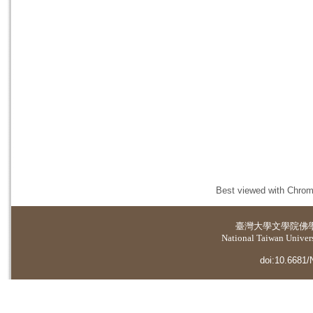
Best viewed with Chrome
臺灣大學
文學院佛
National Taiwan Universi
doi:10.6681