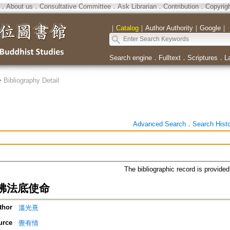
．
About us
．
Consultative Committee
．
Ask Librarian
．
Contribution
．
Copyrig
｜
Catalog
｜
Author Authority
｜
Google
｜
Search engine
．
Fulltext
．
Scriptures
．
L
>
Bibliography Detail
Advanced Search
．
Search Hist
The bibliographic record is provide
佛法底使命
thor
溫光熹
urce
覺有情