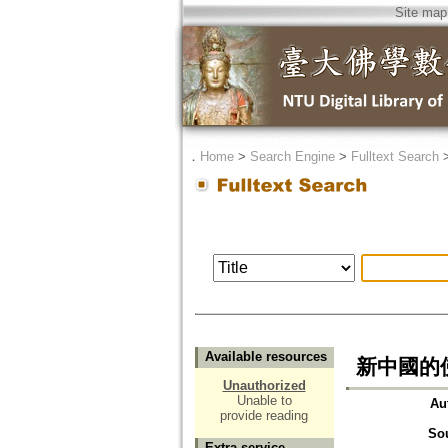
Site map
．
Home
>
Search Engine
>
Fulltext Search
Available resources
新中國的
Unauthorized
Unable to
Au
provide reading
So
Extra service