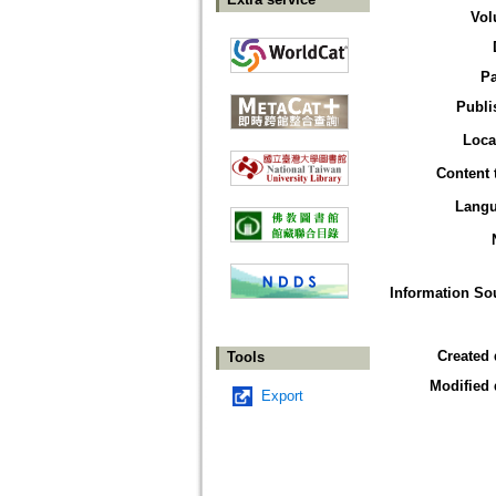
Vol
P
Publi
Loca
Content 
Lang
Information So
Created 
Tools
Modified 
Export