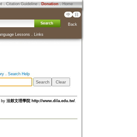
ht
．
Citation Guideline
．
Donation
．
Home
中
日
Back
anguage Lessons
．
Links
ory
．
Search Help
d by
法鼓文理學院 http://www.dila.edu.tw/
.