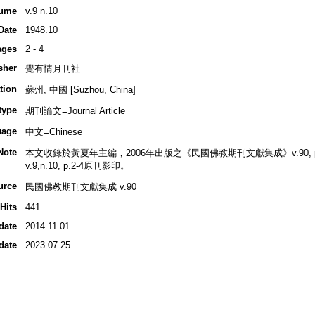
ume
v.9 n.10
Date
1948.10
ages
2 - 4
sher
覺有情月刊社
tion
蘇州, 中國 [Suzhou, China]
type
期刊論文=Journal Article
uage
中文=Chinese
Note
本文收錄於黃夏年主編，2006年出版之《民國佛教期刊文獻集成》v.90, p.3
v.9,n.10, p.2-4原刊影印。
urce
民國佛教期刊文獻集成 v.90
Hits
441
date
2014.11.01
date
2023.07.25