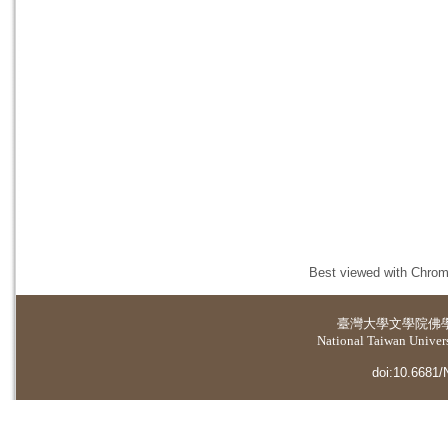
Best viewed with Chrome
臺灣大學
文學院佛
National Taiwan Universi
doi:10.6681