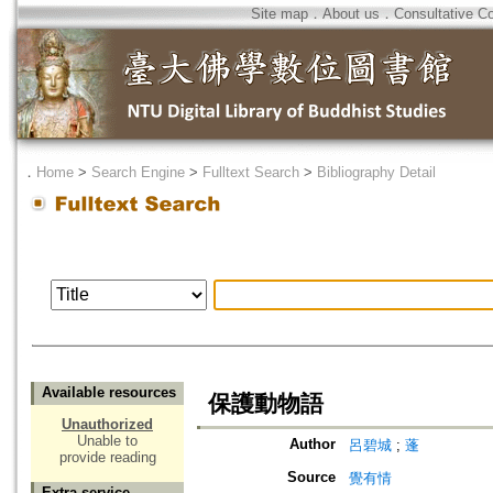
Site map
．
About us
．
Consultative C
．
Home
>
Search Engine
>
Fulltext Search
>
Bibliography Detail
Available resources
保護動物語
Unauthorized
Unable to
Author
呂碧城
;
蓬
provide reading
Source
覺有情
Extra service