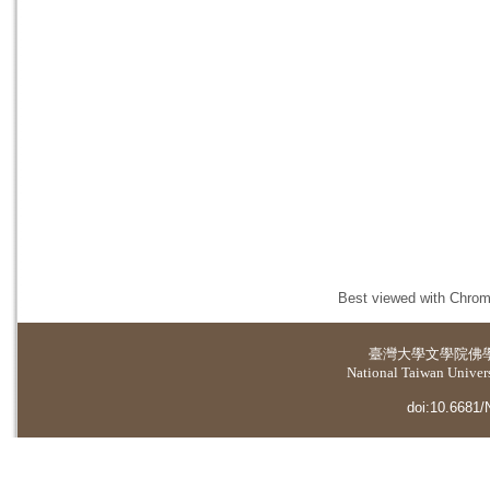
Best viewed with Chrome
臺灣大學
文學院佛
National Taiwan Universi
doi:10.6681