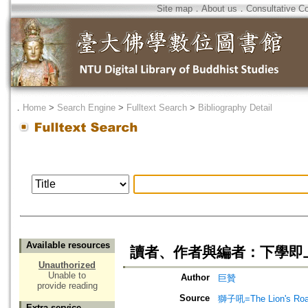
Site map
．
About us
．
Consultative C
．
Home
>
Search Engine
>
Fulltext Search
>
Bibliography Detail
Available resources
讀者、作者與編者：下學即
Unauthorized
Unable to
Author
巨贊
provide reading
Source
獅子吼=The Lion's Roa
Extra service