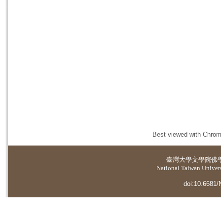
Best viewed with Chrome
臺灣大學
文學院佛
National Taiwan Universi
doi:10.6681