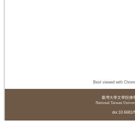
Best viewed with Chrome
臺灣大學
文學院佛
National Taiwan Universi
doi:10.6681