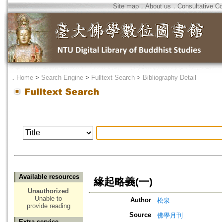
Site map
．
About us
．
Consultative C
．
Home
>
Search Engine
>
Fulltext Search
>
Bibliography Detail
Available resources
緣起略義(一)
Unauthorized
Unable to
Author
松泉
provide reading
Source
佛學月刊
Extra service