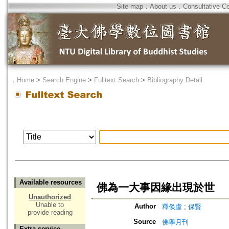
Site map
．
About us
．
Consultative C
．
Home
>
Search Engine
>
Fulltext Search
>
Bibliography Detail
Available resources
佛為一大事因緣出現於世
Unauthorized
Unable to
Author
釋倓虛
;
保賢
provide reading
Source
佛學月刊
Extra service