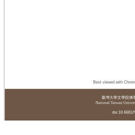
Best viewed with Chrome
臺灣大學
文學院佛
National Taiwan Universi
doi:10.6681