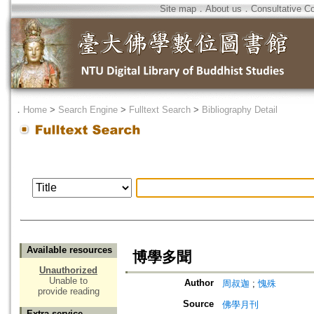
Site map
．
About us
．
Consultative C
．
Home
>
Search Engine
>
Fulltext Search
>
Bibliography Detail
Available resources
博學多聞
Unauthorized
Unable to
Author
周叔迦
;
愧殊
provide reading
Source
佛學月刊
Extra service