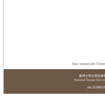
Best viewed with Chrome
臺灣大學
文學院佛
National Taiwan Universi
doi:10.6681