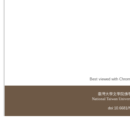
Best viewed with Chrome
臺灣大學
文學院佛
National Taiwan Universi
doi:10.6681