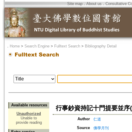
Site map
．
About us
．
Consultative C
．
Home
>
Search Engine
>
Fulltext Search
>
Bibliography Detail
Available resources
行事鈔資持記十門提要並序(
Unauthorized
Unable to
Author
仁道
provide reading
Source
佛學月刊
Extra service