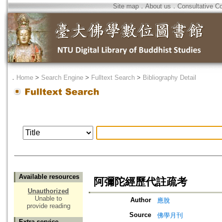
Site map
．
About us
．
Consultative C
．
Home
>
Search Engine
>
Fulltext Search
>
Bibliography Detail
Available resources
阿彌陀經歷代註疏考
Unauthorized
Unable to
Author
應脫
provide reading
Source
佛學月刊
Extra service