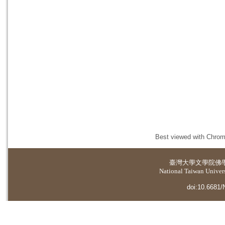
Best viewed with Chrome
臺灣大學
文學院佛
National Taiwan Universi
doi:10.6681