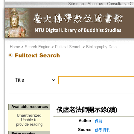
Site map
．
About us
．
Consultative C
．
Home
>
Search Engine
>
Fulltext Search
>
Bibliography Detail
Available resources
倓虛老法師開示錄(續)
Unauthorized
Unable to
Author
保賢
provide reading
Source
佛學月刊
Extra service