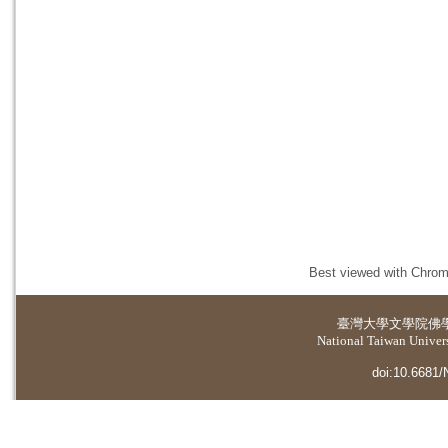
Best viewed with Chrome
臺灣大學
文學院佛
National Taiwan Universi
doi:10.6681