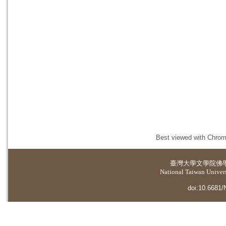
Best viewed with Chrome
臺灣大學
文學院佛
National Taiwan Universi
doi:10.6681