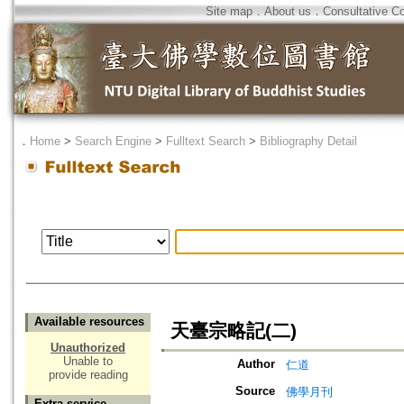
Site map
．
About us
．
Consultative C
．
Home
>
Search Engine
>
Fulltext Search
>
Bibliography Detail
Available resources
天臺宗略記(二)
Unauthorized
Unable to
Author
仁道
provide reading
Source
佛學月刊
Extra service