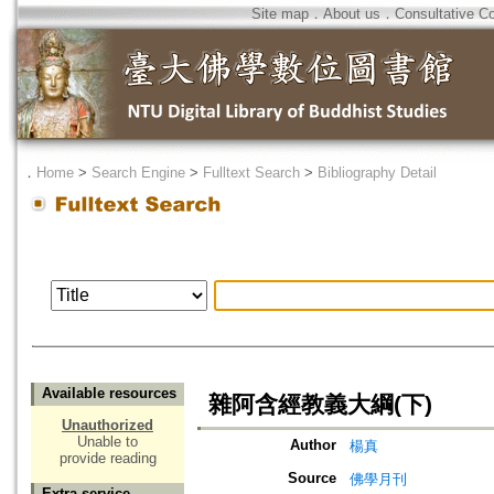
Site map
．
About us
．
Consultative C
．
Home
>
Search Engine
>
Fulltext Search
>
Bibliography Detail
Available resources
雜阿含經教義大綱(下)
Unauthorized
Unable to
Author
楊真
provide reading
Source
佛學月刊
Extra service