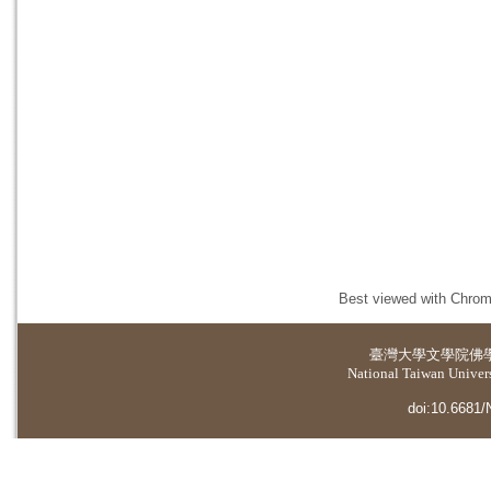
Best viewed with Chrome
臺灣大學
文學院佛
National Taiwan Universi
doi:10.6681