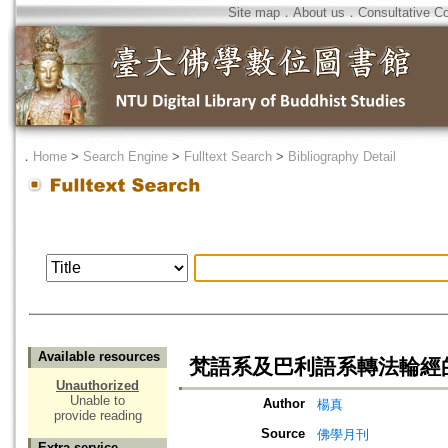
Site map
．
About us
．
Consultative C
．
Home
>
Search Engine
>
Fulltext Search
>
Bibliography Detail
Available resources
梵語系及巴利語系轉法輪經
Unauthorized
Unable to
Author
楊真
provide reading
Source
佛學月刊
Extra service