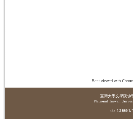
Best viewed with Chrome
臺灣大學
文學院佛
National Taiwan Universi
doi:10.6681