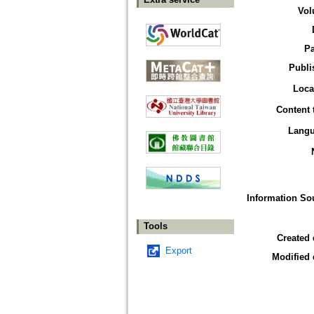
Vol
P
Publi
Loca
Content 
Lang
Information So
Tools
Created 
Export
Modified 