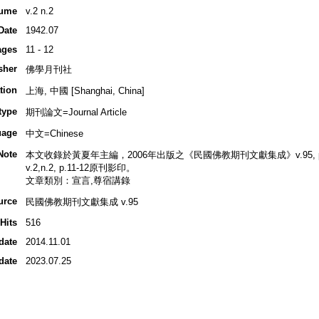
ume
v.2 n.2
Date
1942.07
ages
11 - 12
sher
佛學月刊社
tion
上海, 中國 [Shanghai, China]
type
期刊論文=Journal Article
uage
中文=Chinese
Note
本文收錄於黃夏年主編，2006年出版之《民國佛教期刊文獻集成》v.95, p.4
v.2,n.2, p.11-12原刊影印。
文章類別：宣言,尊宿講錄
urce
民國佛教期刊文獻集成 v.95
Hits
516
date
2014.11.01
date
2023.07.25