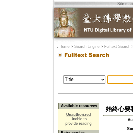
Site map
．
Home
>
Search Engine
>
Fulltext Search
Available resources
始終心要釋
Unauthorized
Unable to
Au
provide reading
So
Extra service