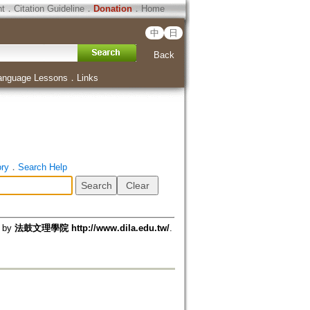
ht
．
Citation Guideline
．
Donation
．
Home
中
日
Back
anguage Lessons
．
Links
ory
．
Search Help
d by
法鼓文理學院 http://www.dila.edu.tw/
.