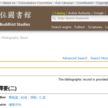
．
About us
．
Consultative Committee
．
Ask Librarian
．
Contribution
．
Copyrig
｜
Catalog
｜
Author Authority
｜
Google
｜
Search engine
．
Fulltext
．
Scriptures
．
L
>
Bibliography Detail
Advanced Search
．
Search Hist
The bibliographic record is provide
要(二)
thor
釋倓虛
;
松泉
;
淨朗
;
仁道
urce
佛學月刊