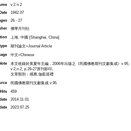
ume
v.2 n.2
Date
1942.07
ages
26 - 27
sher
佛學月刊社
tion
上海, 中國 [Shanghai, China]
type
期刊論文=Journal Article
uage
中文=Chinese
Note
本文收錄於黃夏年主編，2006年出版之《民國佛教期刊文獻集成》v.95, p.4
v.2,n.2, p.26-27原刊影印。
文章類別：感應,伽藍巡禮
urce
民國佛教期刊文獻集成 v.95
Hits
459
date
2014.11.01
date
2023.07.25