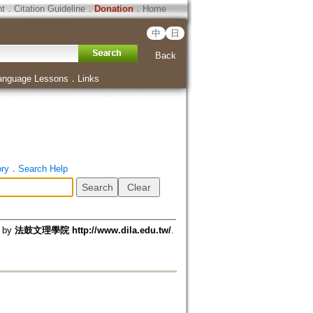
ht
．
Citation Guideline
．
Donation
．
Home
中
日
Back
anguage Lessons
．
Links
ory
．
Search Help
d by
法鼓文理學院 http://www.dila.edu.tw/
.