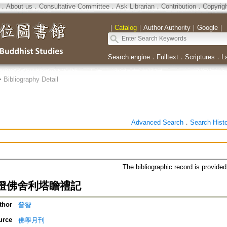
．
About us
．
Consultative Committee
．
Ask Librarian
．
Contribution
．
Copyrig
｜
Catalog
｜
Author Authority
｜
Google
｜
Search engine
．
Fulltext
．
Scriptures
．
L
>
Bibliography Detail
Advanced Search
．
Search Hist
The bibliographic record is provide
燈佛舍利塔瞻禮記
thor
普智
urce
佛學月刊