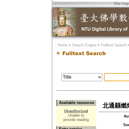
Site map
．
Home
>
Search Engine
>
Fulltext Search
Available resources
北通縣燃
Unauthorized
Unable to
Au
provide reading
So
Extra service