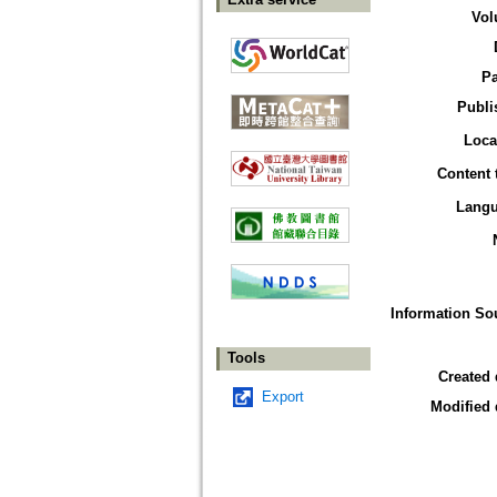
Vol
P
Publi
Loca
Content 
Lang
Information So
Tools
Created 
Export
Modified 