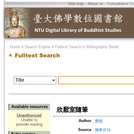
Site map
．
About us
．
Consultative C
．
Home
>
Search Engine
>
Fulltext Search
>
Bibliography Detail
Available resources
欣厭室隨筆
Unauthorized
Unable to
Author
應脫
provide reading
Source
佛學月刊
Extra service