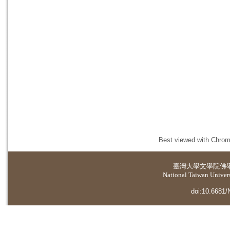
Best viewed with Chrome
臺灣大學
文學院佛
National Taiwan Universi
doi:10.6681