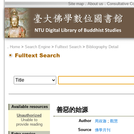
Site map
．
About us
．
Consultative C
．
Home
>
Search Engine
>
Fulltext Search
>
Bibliography Detail
Available resources
善惡的始源
Unauthorized
Unable to
Author
周叔迦
;
觀慧
provide reading
Source
佛學月刊
Extra service