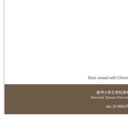
Best viewed with Chrome
臺灣大學
文學院佛
National Taiwan Universi
doi:10.6681