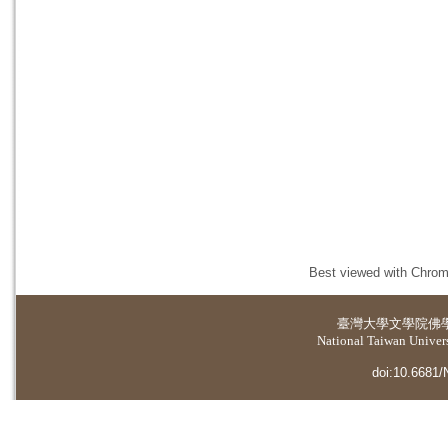
Best viewed with Chrome
臺灣大學
文學院佛
National Taiwan Universi
doi:10.6681