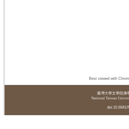
Best viewed with Chrome
臺灣大學
文學院佛
National Taiwan Universi
doi:10.6681