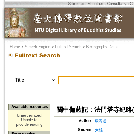
Site map
．
About us
．
Consultative C
．
Home
>
Search Engine
>
Fulltext Search
>
Bibliography Detail
Available resources
關中伽藍記：法門塔寺紀略(
Unauthorized
Unable to
Author
康寄遙
provide reading
Source
大雄
Extra service