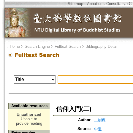
Site map
．
About us
．
Consultative C
．
Home
>
Search Engine
>
Fulltext Search
>
Bibliography Detail
Available resources
信仰入門(二)
Unauthorized
Unable to
Author
二樹庵
provide reading
Source
中道
Extra service