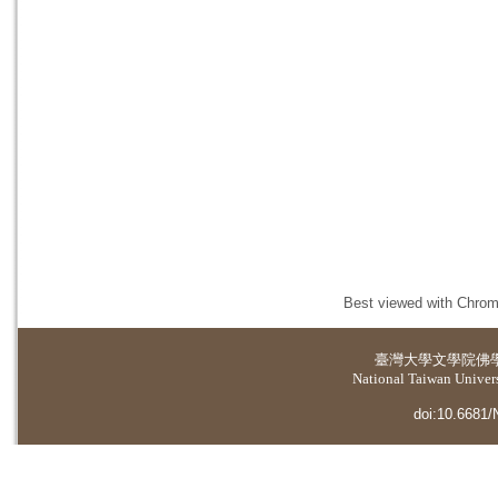
Best viewed with Chrome
臺灣大學
文學院佛
National Taiwan Universi
doi:10.6681