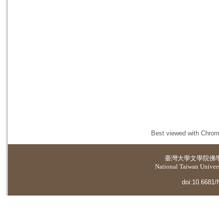
Best viewed with Chrome
臺灣大學
文學院佛
National Taiwan Universi
doi:10.6681