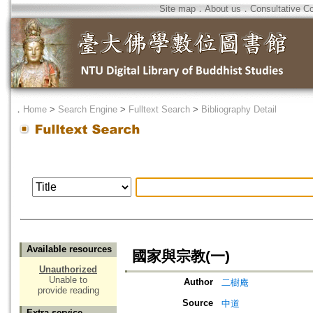
Site map
．
About us
．
Consultative C
．
Home
>
Search Engine
>
Fulltext Search
>
Bibliography Detail
Available resources
國家與宗教(一)
Unauthorized
Unable to
Author
二樹庵
provide reading
Source
中道
Extra service