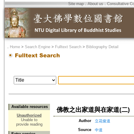
Site map
．
About us
．
Consultative C
．
Home
>
Search Engine
>
Fulltext Search
>
Bibliography Detail
Available resources
佛教之出家道與在家道(二)
Unauthorized
Unable to
Author
立花俊道
provide reading
Source
中道
Extra service