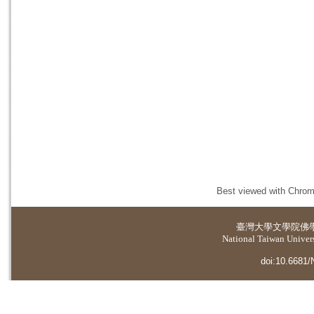
Best viewed with Chrome
臺灣大學
文學院佛
National Taiwan Universi
doi:10.6681