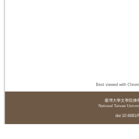
Best viewed with Chrome
臺灣大學
文學院佛
National Taiwan Universi
doi:10.6681