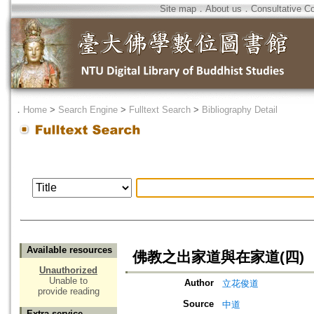
Site map
．
About us
．
Consultative C
．
Home
>
Search Engine
>
Fulltext Search
>
Bibliography Detail
Available resources
佛教之出家道與在家道(四)
Unauthorized
Unable to
Author
立花俊道
provide reading
Source
中道
Extra service