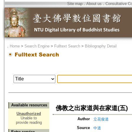
Site map
．
About us
．
Consultative C
．
Home
>
Search Engine
>
Fulltext Search
>
Bibliography Detail
Available resources
佛教之出家道與在家道(五)
Unauthorized
Unable to
Author
立花俊道
provide reading
Source
中道
Extra service