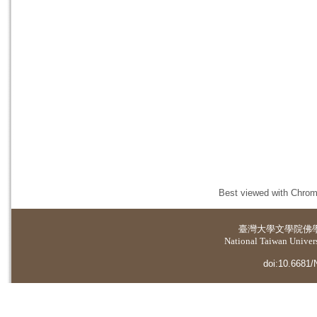
Best viewed with Chrome
臺灣大學
文學院佛
National Taiwan Universi
doi:10.6681