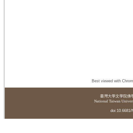
Best viewed with Chrome
臺灣大學
文學院佛
National Taiwan Universi
doi:10.6681