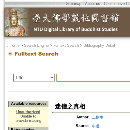
Site map
．
About us
．
Consultative C
．
Home
>
Search Engine
>
Fulltext Search
>
Bibliography Detail
Available resources
迷信之真相
Unauthorized
Unable to
Author
二樹庵
provide reading
Source
中道
Extra service