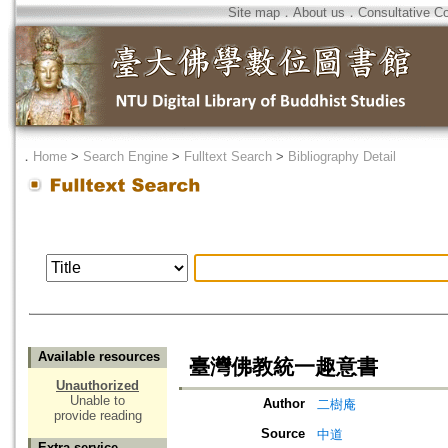
Site map
．
About us
．
Consultative C
．
Home
>
Search Engine
>
Fulltext Search
>
Bibliography Detail
Available resources
臺灣佛教統一趣意書
Unauthorized
Unable to
Author
二樹庵
provide reading
Source
中道
Extra service