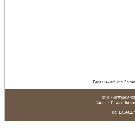
Best viewed with Chrome
臺灣大學
文學院佛
National Taiwan Universi
doi:10.6681