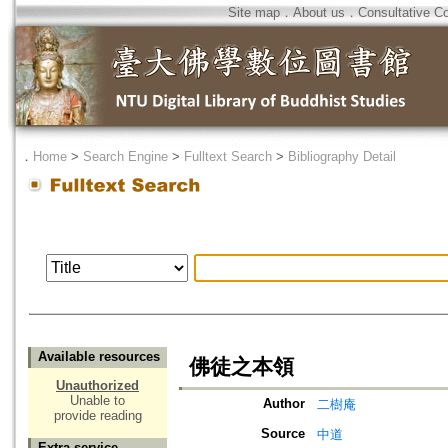
Site map
．
About us
．
Consultative C
．
Home
>
Search Engine
>
Fulltext Search
>
Bibliography Detail
Available resources
佛徒之本領
Unauthorized
Unable to
Author
二樹庵
provide reading
Source
中道
Extra service