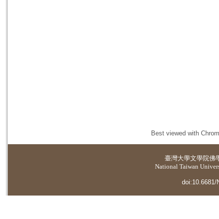
Best viewed with Chrome
臺灣大學
文學院佛
National Taiwan Universi
doi:10.6681