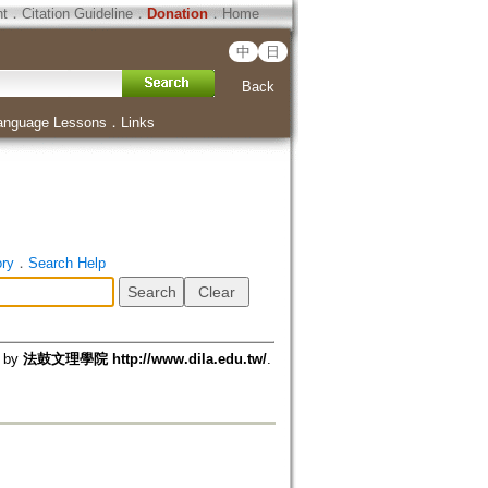
ht
．
Citation Guideline
．
Donation
．
Home
中
日
Back
anguage Lessons
．
Links
ory
．
Search Help
d by
法鼓文理學院 http://www.dila.edu.tw/
.