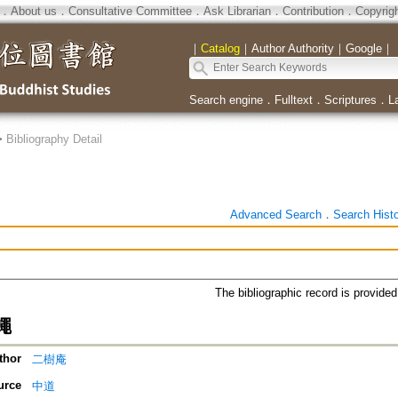
．
About us
．
Consultative Committee
．
Ask Librarian
．
Contribution
．
Copyrig
｜
Catalog
｜
Author Authority
｜
Google
｜
Search engine
．
Fulltext
．
Scriptures
．
L
>
Bibliography Detail
Advanced Search
．
Search Hist
The bibliographic record is provide
蠅
thor
二樹庵
urce
中道