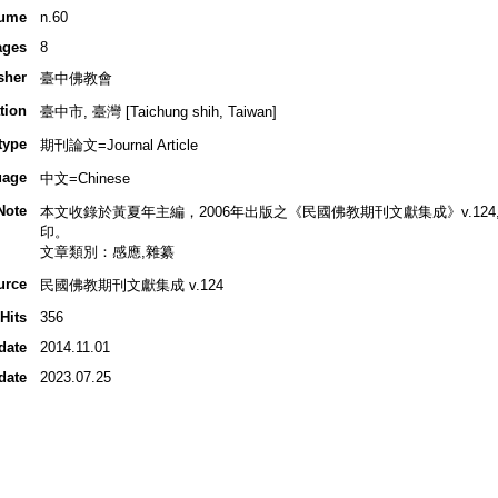
ume
n.60
ages
8
sher
臺中佛教會
tion
臺中市, 臺灣 [Taichung shih, Taiwan]
type
期刊論文=Journal Article
uage
中文=Chinese
Note
本文收錄於黃夏年主編，2006年出版之《民國佛教期刊文獻集成》v.124, p.
印。
文章類別：感應,雜纂
urce
民國佛教期刊文獻集成 v.124
Hits
356
date
2014.11.01
date
2023.07.25