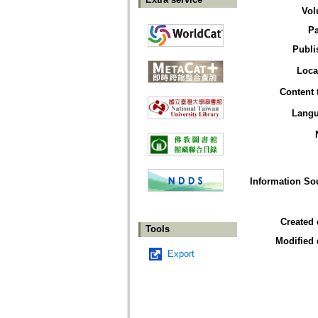
Vol
P
Publi
Loca
Content 
Lang
Information So
Created 
Tools
Modified 
Export