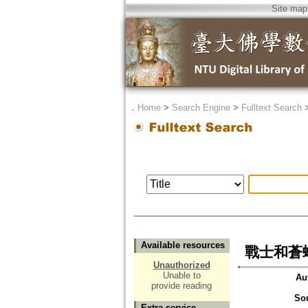
Site map
．
Home
>
Search Engine
>
Fulltext Search
Available resources
戰士和蒼
Unauthorized
Unable to
Au
provide reading
So
Extra service