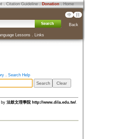
ht
．
Citation Guideline
．
Donation
．
Home
中
日
Back
anguage Lessons
．
Links
ory
．
Search Help
d by
法鼓文理學院 http://www.dila.edu.tw/
.