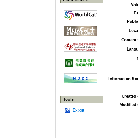
Vol
P
Publi
Loca
Content 
Lang
Information So
Created 
Tools
Modified 
Export