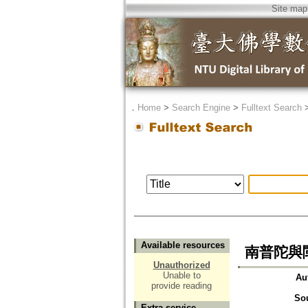
Site map
．
Home
>
Search Engine
>
Fulltext Search
Available resources
南普陀與
Unauthorized
Unable to
Au
provide reading
So
Extra service