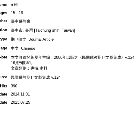
ume
n.69
ages
15 - 16
sher
臺中佛教會
tion
臺中市, 臺灣 [Taichung shih, Taiwan]
type
期刊論文=Journal Article
uage
中文=Chinese
Note
本文收錄於黃夏年主編，2006年出版之《民國佛教期刊文獻集成》v.124, p.35
16原刊影印。
文章類別：專欄,史料
urce
民國佛教期刊文獻集成 v.124
Hits
390
date
2014.11.01
date
2023.07.25