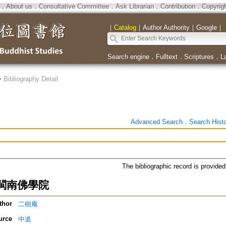
．
About us
．
Consultative Committee
．
Ask Librarian
．
Contribution
．
Copyrig
｜
Catalog
｜
Author Authority
｜
Google
｜
Search engine
．
Fulltext
．
Scriptures
．
L
>
Bibliography Detail
Advanced Search
．
Search Hist
The bibliographic record is provide
閩南佛學院
thor
二樹庵
urce
中道